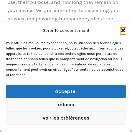
use, their purpose, and how long they remain on
your device. We are committed to respecting your
privacy and providing transparency about the
data we collect through cookies. For more
Gérer le consentement
information on how we handle your personal data,
please see our
Privacy Policy.
Pour offrir les meilleures expériences, nous utilisons des technologies
telles que les cookies pour stocker et/ou accéder aux informations des
appareils. Le fait de consentir à ces technologies nous permettra de
[wpconsent_cookie_policy]
traiter des données telles que le comportement de navigation ou les ID
uniques sur ce site. Le fait de ne pas consentir ou de retirer son
consentement peut avoir un effet négatif sur certaines caractéristiques
et fonctions.
accepter
À PROPOS
refuser
CONTACT
voir les préférences
TRAVAILLER AVEC NOUS