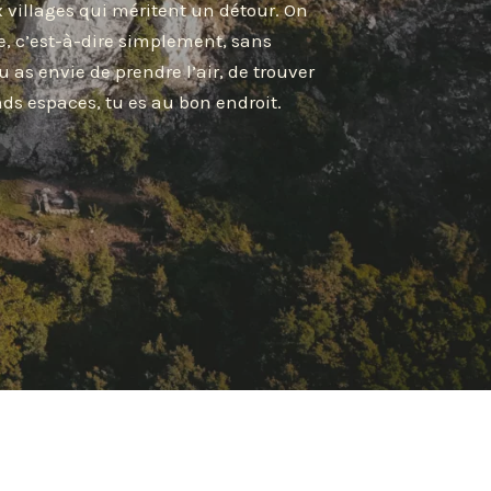
 villages qui méritent un détour. On
, c’est-à-dire simplement, sans
u as envie de prendre l’air, de trouver
nds espaces, tu es au bon endroit.