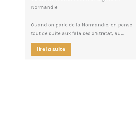
pleine nature
pense
Le Lot est un département du sud-ouest de
u…
la France, rattaché à la région Occitanie….
lire la suite