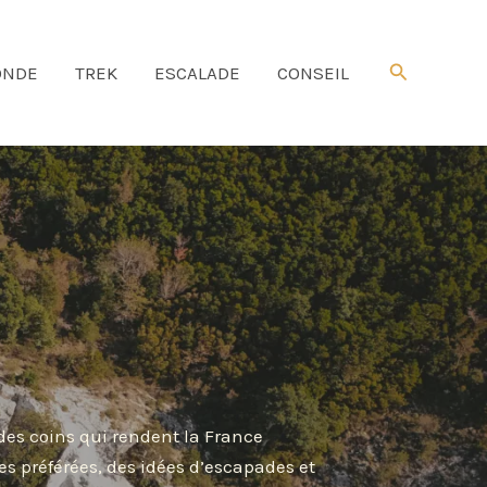
Rechercher
NDE
TREK
ESCALADE
CONSEIL
 des coins qui rendent la France
es préférées, des idées d’escapades et