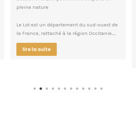
découvertes et sports outdoor
Le département des Hautes-Pyrénées est
un territoire montagneux exceptionnel
pour la randonnée et les sports…
lire la suite