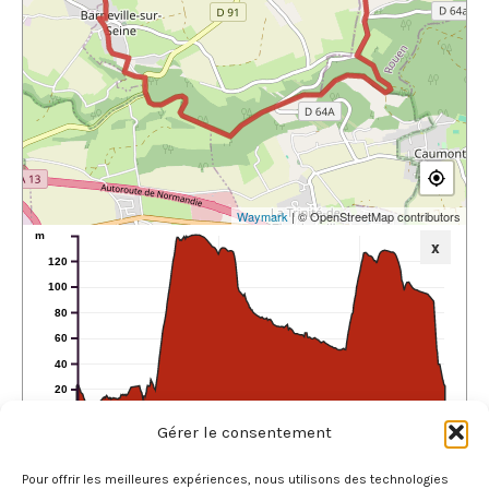
Waymark
| © OpenStreetMap contributors
m
x
120
100
80
60
40
20
0
5
10
Gérer le consentement
km
Total Length:
13.03 km
Max. Elevation:
139.60 m
Min. Elevation:
3.40 m
Total Ascent:
292 m
Total Descent:
292 m
Pour offrir les meilleures expériences, nous utilisons des technologies