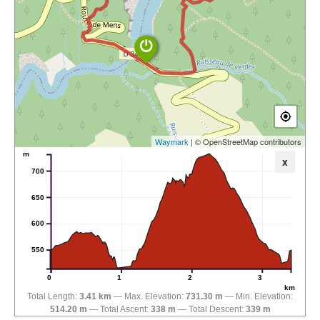
Waymark
| © OpenStreetMap contributors
m
x
700
650
600
550
0
1
2
3
km
Total Length:
3.41 km
Max. Elevation:
731.30 m
Min. Elevation:
514.20 m
Total Ascent:
338 m
Total Descent:
339 m