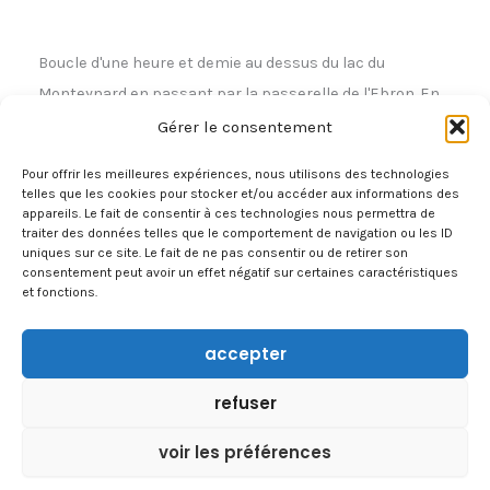
Boucle d'une heure et demie au dessus du lac du
Monteynard en passant par la passerelle de l'Ebron. En
isère.
Gérer le consentement
Pour offrir les meilleures expériences, nous utilisons des technologies
telles que les cookies pour stocker et/ou accéder aux informations des
appareils. Le fait de consentir à ces technologies nous permettra de
traiter des données telles que le comportement de navigation ou les ID
uniques sur ce site. Le fait de ne pas consentir ou de retirer son
consentement peut avoir un effet négatif sur certaines caractéristiques
PRÉCÉDENT
SUIVANT
et fonctions.
accepter
À PROPOS
refuser
CONTACT
voir les préférences
TRAVAILLER AVEC NOUS