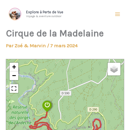
Aller
au
Explore à Perte de Vue
Voyage & aventure outdoor
contenu
Cirque de la Madelaine
Par
Zoé & Marvin
/
7 mars 2024
+
−