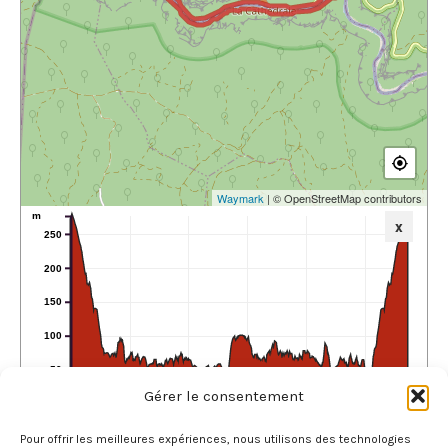
Waymark
| © OpenStreetMap contributors
m
x
250
200
150
100
50
0
2
4
6
8
10
Gérer le consentement
km
Total Length:
11.44 km
Max. Elevation:
276.40 m
Min. Elevation:
40.60 m
Total Ascent:
837 m
Total Descent:
838 m
Pour offrir les meilleures expériences, nous utilisons des technologies