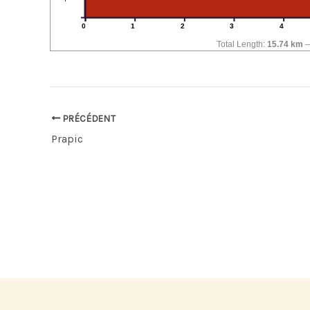
0
1
2
3
4
Total Length:
15.74 km
PRÉCÉDENT
Prapic