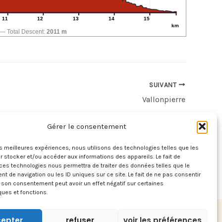
11
12
13
14
15
km
Total Descent:
2011 m
SUIVANT
Vallonpierre
Gérer le consentement
les meilleures expériences, nous utilisons des technologies telles que les
 stocker et/ou accéder aux informations des appareils. Le fait de
ces technologies nous permettra de traiter des données telles que le
 de navigation ou les ID uniques sur ce site. Le fait de ne pas consentir
r son consentement peut avoir un effet négatif sur certaines
ques et fonctions.
epter
refuser
voir les préférences