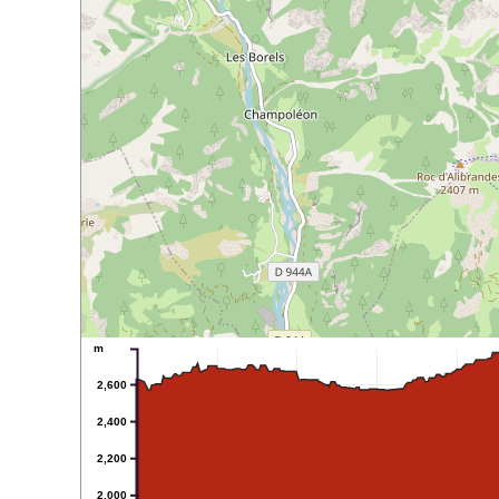
m
2,600
2,400
2,200
2,000