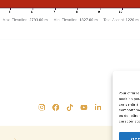
5
6
7
8
9
10
Max. Elevation:
2793.00 m
Min. Elevation:
1827.00 m
Total Ascent:
1220 m
Pour offrir 
cookies pour
consentir à 
comportement
ou de retire
caractéristi
acc