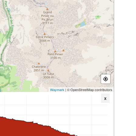
Waymark
| © OpenStreetMap contributors
x