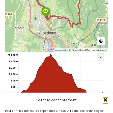
Waymark
| © OpenStreetMap contributors
m
1,600
x
1,400
1,200
1,000
800
600
400
0
5
10
15
20
25
Gérer le consentement
km
Total Length:
27.19 km
Max. Elevation:
1617.63 m
Min. Elevation:
351.91 m
Total Ascent:
1521 m
Total Descent:
1522 m
Pour offrir les meilleures expériences, nous utilisons des technologies