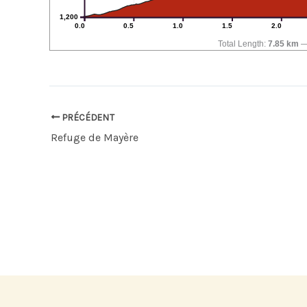
1,200
0.0
0.5
1.0
1.5
2.0
Total Length:
7.85 km
PRÉCÉDENT
Refuge de Mayère