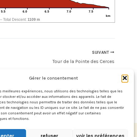
5.5
6.0
6.5
7.0
7.5
km
Total Descent:
1109 m
SUIVANT
Tour de la Pointe des Cerces
Gérer le consentement
les meilleures expériences, nous utilisons des technologies telles que les
 stocker et/ou accéder aux informations des appareils. Le fait de
ces technologies nous permettra de traiter des données telles que le
 de navigation ou les ID uniques sur ce site. Le fait de ne pas consentir
r son consentement peut avoir un effet négatif sur certaines
ques et fonctions.
epter
refuser
voir les préférences