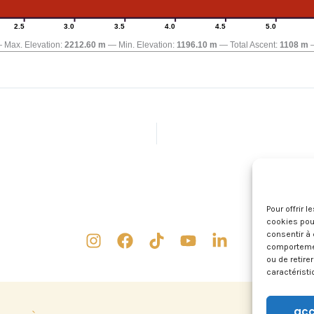
2.5
3.0
3.5
4.0
4.5
5.0
Max. Elevation:
2212.60 m
Min. Elevation:
1196.10 m
Total Ascent:
1108 m
Pour offrir 
cookies pour
consentir à 
comportement
ou de retire
caractéristi
acc