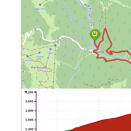
m
2,200
2,000
1,800
1,600
1,400