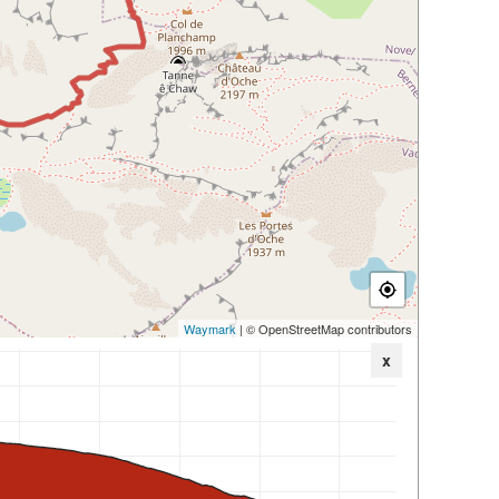
Waymark
| © OpenStreetMap contributors
x