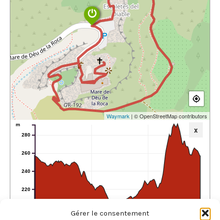
Waymark
| © OpenStreetMap contributors
m
x
280
260
240
220
0.0
0.5
1.0
Gérer le consentement
km