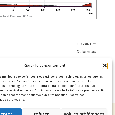
7.0
7.5
8.0
8.5
9.0
9.5
km
Total Descent:
644 m
SUIVANT
Dolomites
Gérer le consentement
les meilleures expériences, nous utilisons des technologies telles que les
 stocker et/ou accéder aux informations des appareils. Le fait de
ces technologies nous permettra de traiter des données telles que le
 de navigation ou les ID uniques sur ce site. Le fait de ne pas consentir
r son consentement peut avoir un effet négatif sur certaines
ques et fonctions.
epter
refuser
voir les préférences