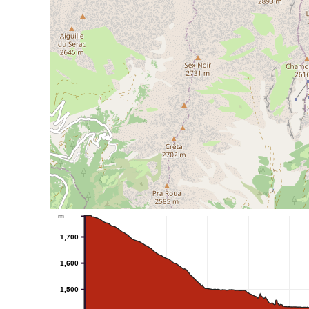
m
1,700
1,600
1,500