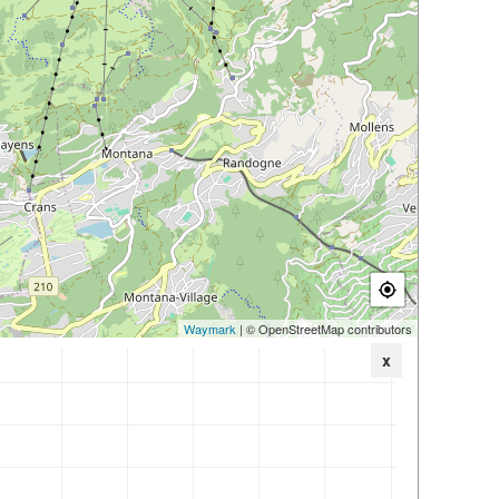
Waymark
| © OpenStreetMap contributors
x