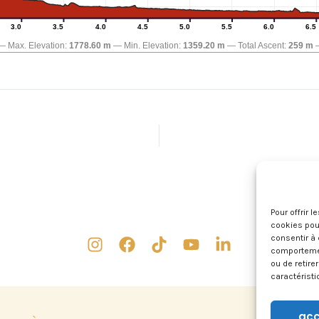
3.0
3.5
4.0
4.5
5.0
5.5
6.0
6.5
Max. Elevation:
1778.60 m
Min. Elevation:
1359.20 m
Total Ascent:
259 m
Pour offrir 
cookies pour
consentir à 
comportement
ou de retire
caractéristi
acc