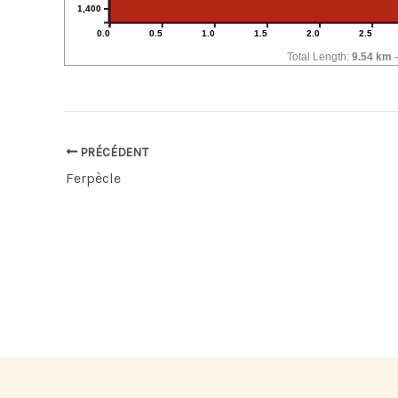
1,400
0.0
0.5
1.0
1.5
2.0
2.5
Total Length:
9.54 km
PRÉCÉDENT
Ferpècle