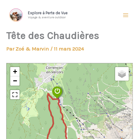
Aller
au
Explore à Perte de Vue
Voyage & aventure outdoor
contenu
Tête des Chaudières
Par
Zoé & Marvin
/
11 mars 2024
+
−