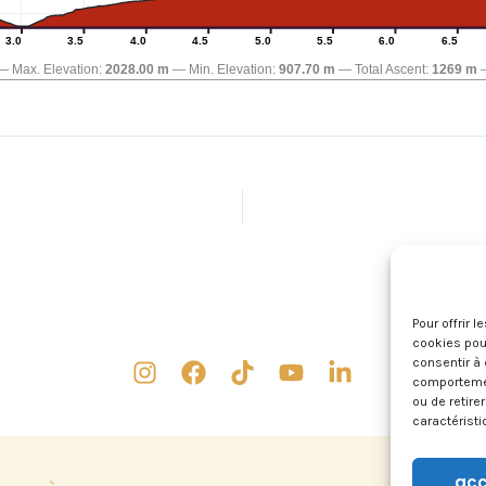
3.0
3.5
4.0
4.5
5.0
5.5
6.0
6.5
Max. Elevation:
2028.00 m
Min. Elevation:
907.70 m
Total Ascent:
1269 m
Pour offrir 
cookies pour
consentir à 
comportement
ou de retire
caractéristi
acc