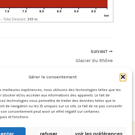
7.0
7.5
8.0
8.5
9.0
9.5
km
Total Descent:
349 m
SUIVANT
Glacier du Rhône
Gérer le consentement
les meilleures expériences, nous utilisons des technologies telles que les
 stocker et/ou accéder aux informations des appareils. Le fait de
ces technologies nous permettra de traiter des données telles que le
 de navigation ou les ID uniques sur ce site. Le fait de ne pas consentir
r son consentement peut avoir un effet négatif sur certaines
ques et fonctions.
epter
refuser
voir les préférences