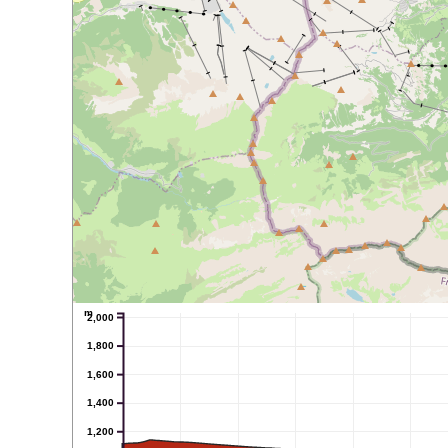
m
2,000
1,800
1,600
1,400
1,200