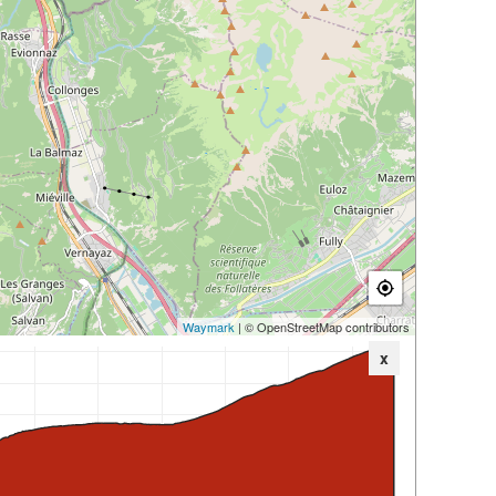
Waymark
| © OpenStreetMap contributors
x