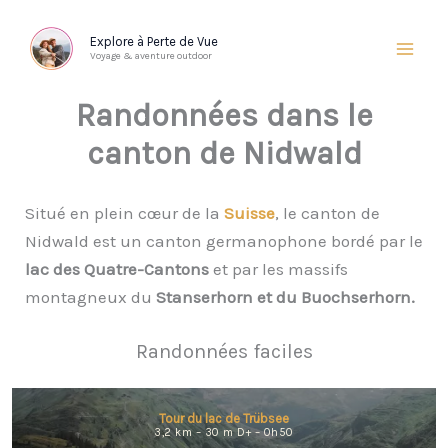
Aller
au
Explore à Perte de Vue
Voyage & aventure outdoor
contenu
Randonnées dans le
canton de Nidwald
Situé en plein cœur de la
Suisse
, le canton de
Nidwald est un canton germanophone bordé par le
lac des Quatre-Cantons
et par les massifs
montagneux du
Stanserhorn et du Buochserhorn.
Randonnées faciles
Tour du lac de Trübsee
3,2 km – 30 m D+ – 0h50