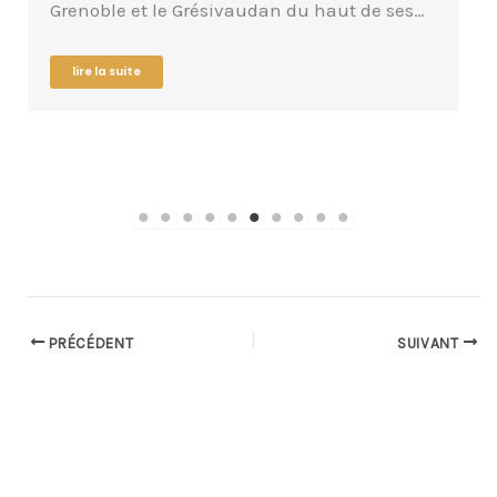
s…
depuis Grenoble en transports en commun,
autour du bel étang…
lire la suite
PRÉCÉDENT
SUIVANT