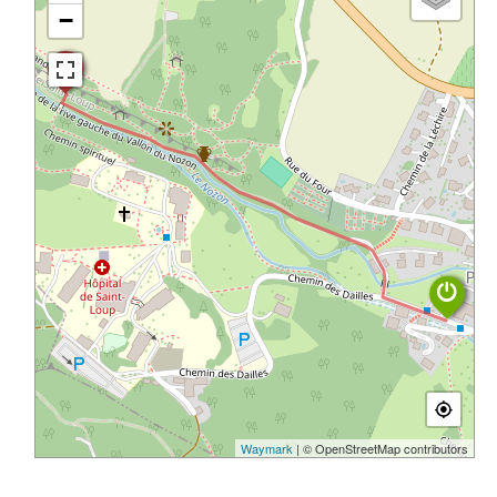
−
Waymark
| © OpenStreetMap contributors