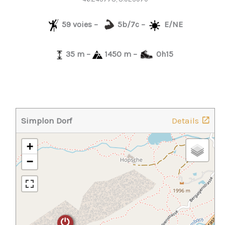
59 voies –
5b/7c –
E/NE
35 m –
1450 m –
0h15
Simplon Dorf
Details
+
−