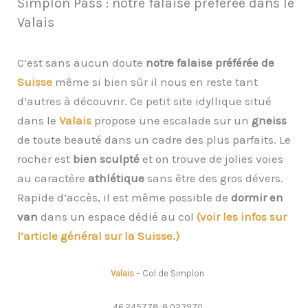
Simplon Pass : notre falaise préférée dans le
Valais
C’est sans aucun doute
notre falaise préférée de
Suisse
même si bien sûr il nous en reste tant
d’autres à découvrir. Ce petit site idyllique situé
dans le
Valais
propose une escalade sur un
gneiss
de toute beauté dans un cadre des plus parfaits. Le
rocher est
bien sculpté
et on trouve de jolies voies
au caractère
athlétique
sans être des gros dévers.
Rapide d’accès, il est même possible de
dormir en
van
dans un espace dédié au col
(voir les infos sur
l’article général sur la Suisse.)
Valais
– Col de Simplon
46.245778, 8.023970