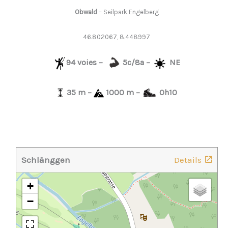
Obwald
– Seilpark Engelberg
46.802067, 8.448997
94 voies –
5c/8a –
NE
35 m –
1000 m –
0h10
Schlänggen
Details
+
−