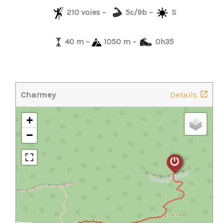
210 voies –
5c/9b –
S
40 m –
1050 m –
0h35
Charmey
Details
+
−