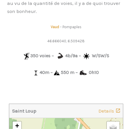
au vu de la quantité de voies, il y a de quoi trouver
son bonheur.
Vaud
– Pompaples
46.666040, 6.509428
350 voies –
4b/9a –
W/SW/S
40m –
550 m –
0h10
Saint Loup
Details
+