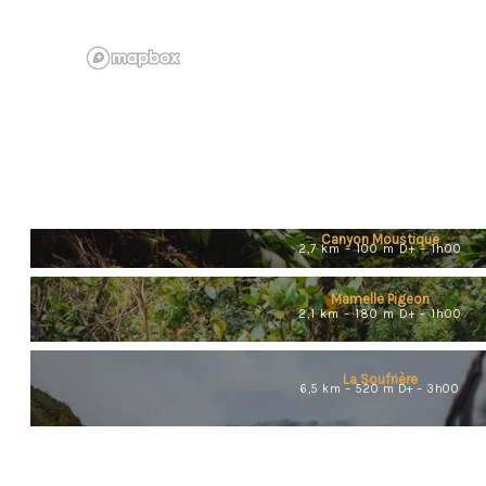
Canyon Moustique
2,7 km – 100 m D+ – 1h00
Mamelle Pigeon
2,1 km – 180 m D+ – 1h00
La Soufrière
6,5 km – 520 m D+ – 3h00