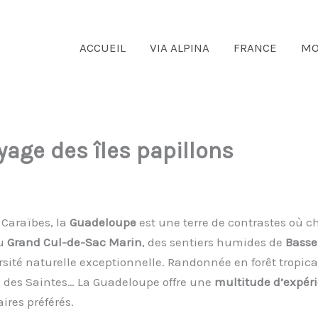
ACCUEIL
VIA ALPINA
FRANCE
MO
age des îles papillons
 Caraïbes, la
Guadeloupe
est une terre de contrastes où c
du
Grand Cul-de-Sac Marin
, des sentiers humides de
Basse
versité naturelle exceptionnelle. Randonnée en forêt tropi
s des Saintes… La Guadeloupe offre une
multitude d’expér
ires préférés.