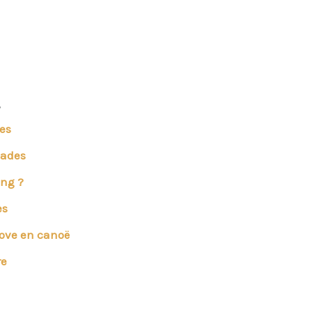
?
ges
cades
ing ?
es
ove en canoë
re