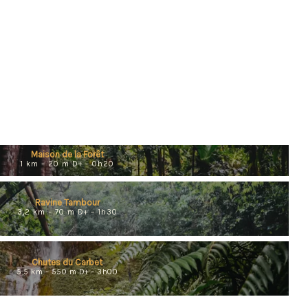
Maison de la Forêt
1 km – 20 m D+ – 0h20
Ravine Tambour
3,2 km – 70 m D+ – 1h30
Chutes du Carbet
5,5 km – 550 m D+ – 3h00