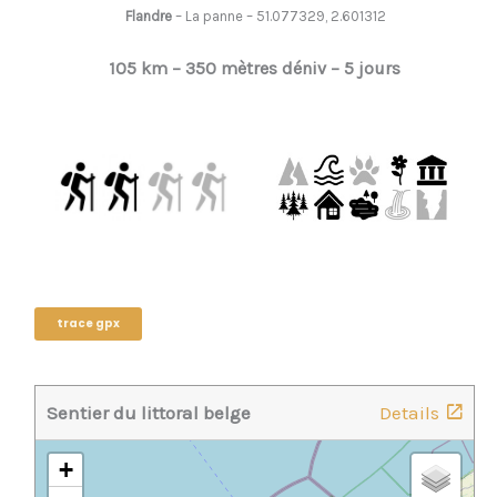
Flandre
– La panne – 51.077329, 2.601312
105
km –
350 mètres déniv –
5 jours
trace gpx
Sentier du littoral belge
Details
+