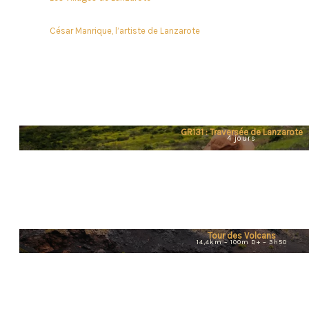
César Manrique, l’artiste de Lanzarote
GR131 : Traversée de Lanzarote
4 jours
Tour des Volcans
14,4km –
100m D+ –
3h50