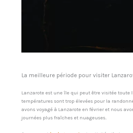
La meilleure période pour visiter Lanzaro
Lanzarote est une île qui peut être visitée tout
températures sont trop élevées pour la randonnée
avons voyagé à Lanzarote en février et nous avon
journées plus fraîches et nuageuses.