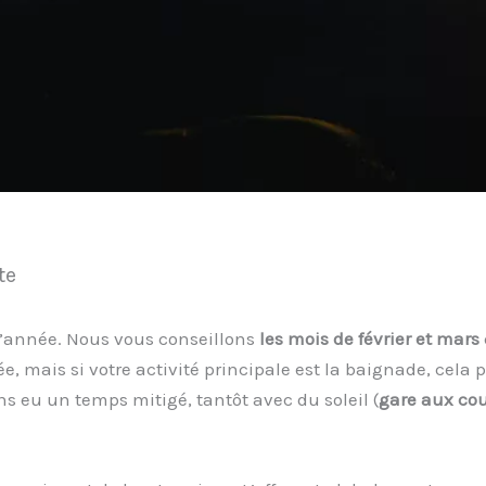
te
e l’année. Nous vous conseillons
les mois de février et mars
, mais si votre activité principale est la baignade, cela
s eu un temps mitigé, tantôt avec du soleil (
gare aux cou