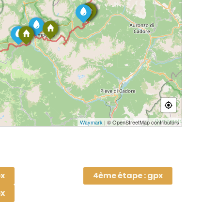
Waymark
| © OpenStreetMap contributors
px
4ème étape : gpx
px