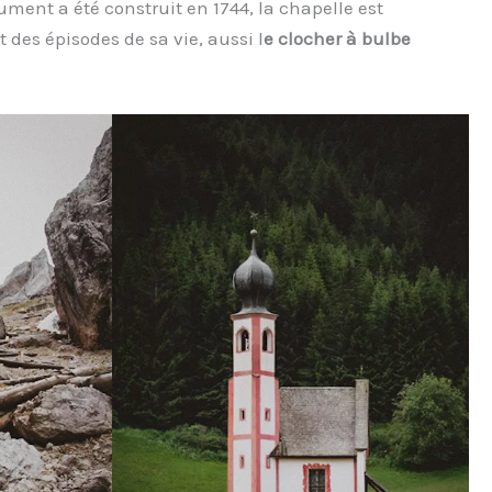
ument a été construit en 1744, la chapelle est
 des épisodes de sa vie, aussi l
e clocher à bulbe