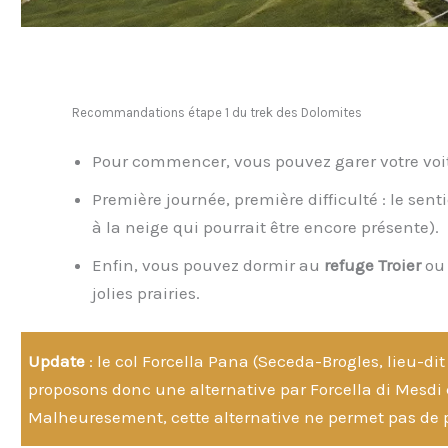
Recommandations étape 1 du trek des Dolomites
Pour commencer, vous pouvez garer votre voit
Première journée, première difficulté : le sent
à la neige qui pourrait être encore présente).
Enfin, vous pouvez dormir au
refuge Troier
ou 
jolies prairies.
Update
: le col Forcella Pana (Seceda-Brogles, lieu-di
proposons donc une alternative par Forcella di Mesdi 
Malheuresement, cette alternative ne permet pas de p