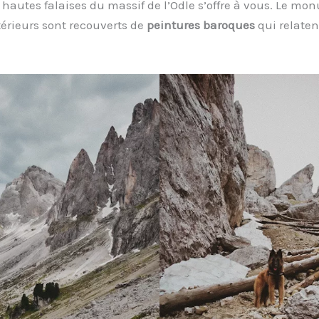
hautes falaises du massif de l’Odle s’offre à vous. Le mon
rieurs sont recouverts de
peintures baroques
qui relatent