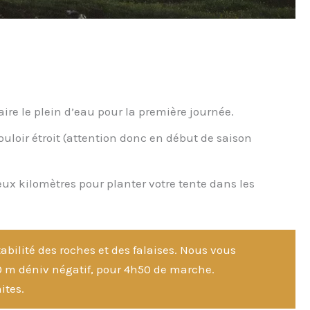
aire le plein d’eau pour la première journée.
couloir étroit (attention donc en début de saison
ux kilomètres pour planter votre tente dans les
abilité des roches et des falaises. Nous vous
50 m déniv négatif, pour 4h50 de marche.
ites.