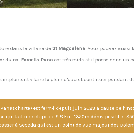
ure dans le village de
St Magdalena
. Vous pouvez aussi f
ier du
col Forcella Pana
est très raide et il passe dans un 
simplement y faire le plein d’eau et continuer pendant de
t Panascharte) est fermé depuis juin 2023 à cause de l’inst
ce qui fait une étape de 8,8 km, 1350m déniv positif et 3
asser à Seceda qui est un point de vue majeur des Dolom