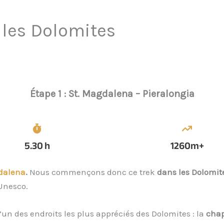
s les Dolomites
Étape 1 : St. Magdalena – Pieralongia
5.30
h
1260
m+
dalena
.
Nous commençons donc ce trek
dans les Dolomi
’Unesco.
l’un des endroits les plus appréciés des Dolomites : la
chap