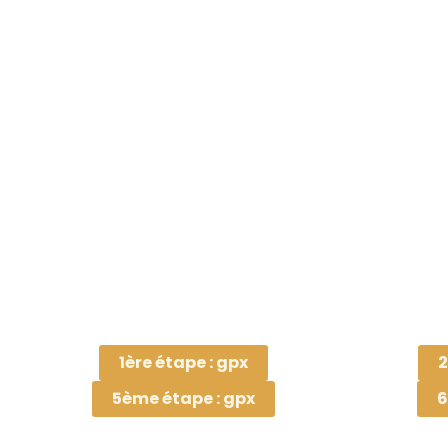
1ère étape : gpx
2
5ème étape : gpx
6