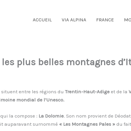
ACCUEIL
VIA ALPINA
FRANCE
MO
 les plus belles montagnes d’It
e situent entre les régions du
Trentin-Haut-Adige
et de la
V
imoine mondial de l’Unesco.
 qui la compose :
La Dolomie
. Son nom provient de Déodat
était auparavant surnommé
« Les Montagnes Pales »
du fait