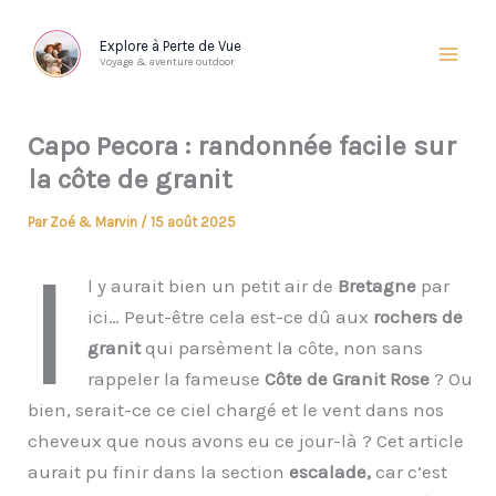
Aller
au
Explore à Perte de Vue
Voyage & aventure outdoor
contenu
Capo Pecora : randonnée facile sur
la côte de granit
Par
Zoé & Marvin
/
15 août 2025
I
l y aurait bien un petit air de
Bretagne
par
ici… Peut-être cela est-ce dû aux
rochers de
granit
qui parsèment la côte, non sans
rappeler la fameuse
Côte de Granit Rose
? Ou
bien, serait-ce ce ciel chargé et le vent dans nos
cheveux que nous avons eu ce jour-là ? Cet article
aurait pu finir dans la section
escalade,
car c’est