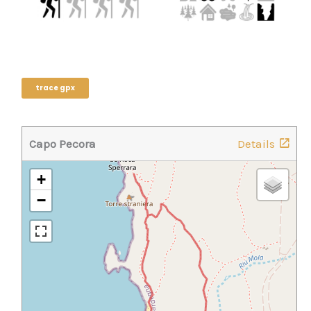
trace gpx
Capo Pecora
Details
+
−