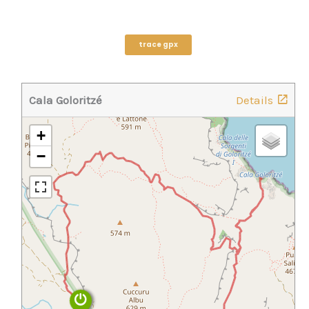
trace gpx
Cala Goloritzé
Details
+
−