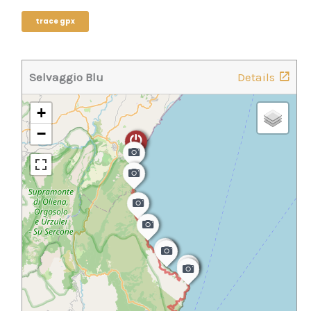
trace gpx
Selvaggio Blu
Details
+
−