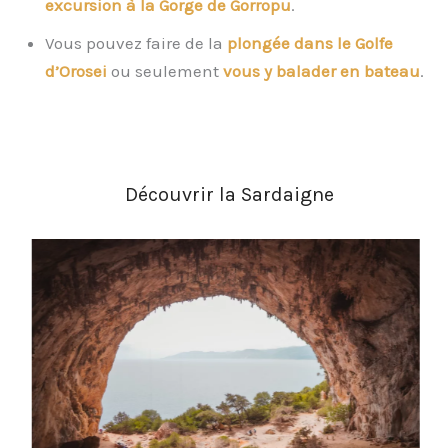
excursion à la Gorge de Gorropu
.
Vous pouvez faire de la
plongée dans le Golfe
d’Orosei
ou seulement
vous y balader en bateau
.
Découvrir la Sardaigne