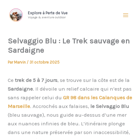
Aller
au
Explore à Perte de Vue
Voyage & aventure outdoor
contenu
Selvaggio Blu : Le Trek sauvage en
Sardaigne
Par
Marvin
/
31 octobre 2025
Ce
trek de 5 à 7 jours
, se trouve sur la côte est de la
Sardaigne
. Il dévoile un relief calcaire qui n’est pas
sans rappeler celui du
GR 98 dans les Calanques de
Marseille
. Accrochés aux falaises,
le Selvaggio Blu
(bleu sauvage), nous guide au-dessus d’une mer
aux nuances infinies de bleu. L’itinéraire plonge
dans une nature préservée par son inaccessibilité,