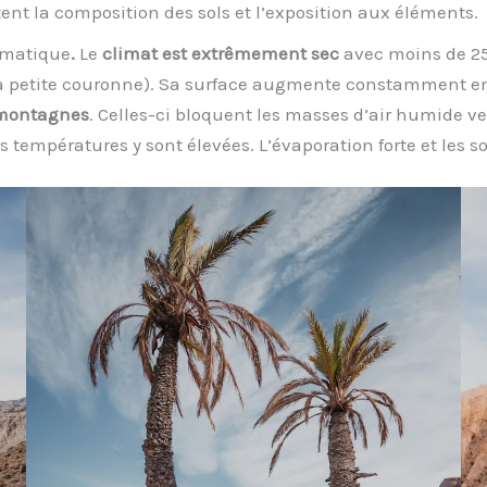
tent la composition des sols et l’exposition aux éléments.
limatique
.
Le
climat est extrêmement sec
avec moins de 25
et sa petite couronne). Sa surface augmente constamment e
 montagnes
. Celles-ci bloquent les masses d’air humide v
les températures y sont élevées. L’évaporation forte et les s