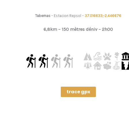
Tabernas
– Estacion Repsol –
37.016633,-2.446676
6,8km –
150 mètres déniv – 2h00
trace gpx