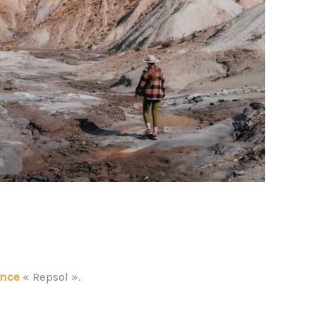
ence
« Repsol ».