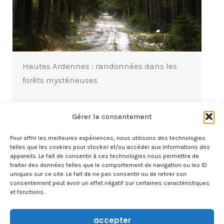
Hautes Ardennes : randonnées dans les
forêts mystérieuses
Au cœur des Hautes Ardennes, de grandes
Gérer le consentement
forêts d’épicéas sombres et mystérieuses,
l’odeur de sève,…
Pour offrir les meilleures expériences, nous utilisons des technologies
telles que les cookies pour stocker et/ou accéder aux informations des
appareils. Le fait de consentir à ces technologies nous permettra de
lire la suite
traiter des données telles que le comportement de navigation ou les ID
uniques sur ce site. Le fait de ne pas consentir ou de retirer son
consentement peut avoir un effet négatif sur certaines caractéristiques
et fonctions.
accepter