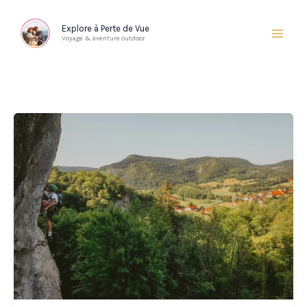
Aller
au
Explore à Perte de Vue
Voyage & aventure outdoor
contenu