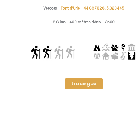
Vercors
–
Font d’Urle – 44.897828, 5.320445
8,8 km – 400 mètres déniv –
3h00
trace gpx