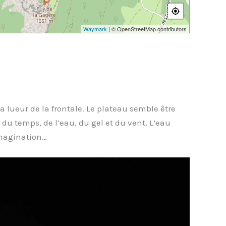
Waymark
| © OpenStreetMap contributors
a lueur de la frontale. Le plateau semble être
du temps, de l’eau, du gel et du vent. L’eau
 imagination…