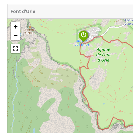
Font d'Urle
+
−