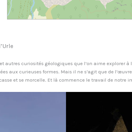
d’Urle
et autres curiosités géologiques que l’on aime explorer à l
ées aux curieuses formes. Mais il ne s’agit que de l’œuvre 
se casse et se morcelle. Et là commence le travail de notre