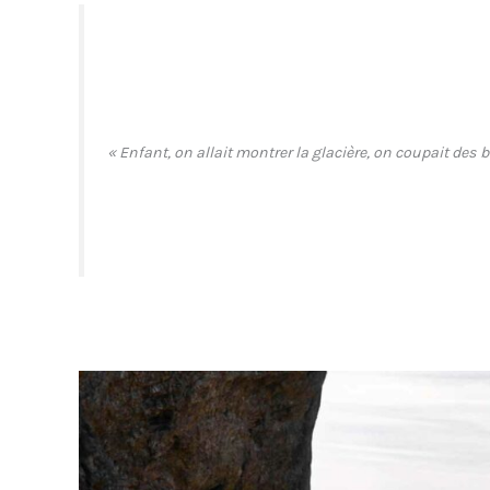
« Enfant, on allait montrer la glacière, on coupait des 