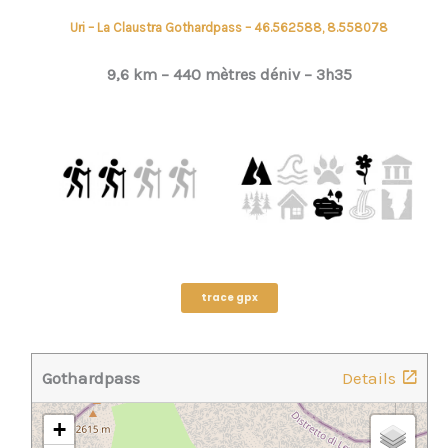
Uri – La Claustra Gothardpass – 46.562588, 8.558078
9,6
km – 440
mètres déniv –
3h35
trace gpx
Gothardpass
Details
+