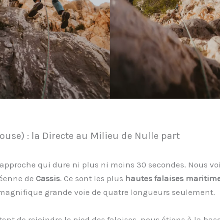
use) : la Directe au Milieu de Nulle part
approche qui dure ni plus ni moins 30 secondes. Nous voi
néenne de
Cassis
. Ce sont les plus
hautes falaises maritim
e magnifique grande voie de quatre longueurs seulement.
ent de rejoindre le pied des falaises, nous étions à la bas