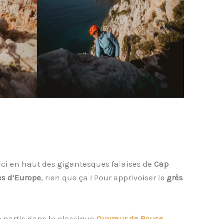
ci en haut des gigantesques falaises de
Cap
es d’Europe
, rien que ça ! Pour apprivoiser le
grès
e partis dans la classique
Ouvreur de Bouse
,