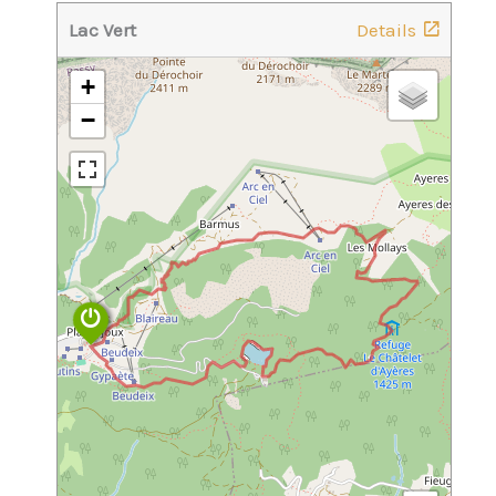
Lac Vert
Details
+
−