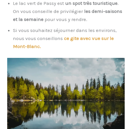
Le lac vert de Passy est
un spot très touristique
.
On vous conseille de privilégier
les demi-saisons
et la semaine
pour vous y rendre.
Si vous souhaitez séjourner dans les environs,
nous vous conseillons
ce gite avec vue sur le
Mont-Blanc.