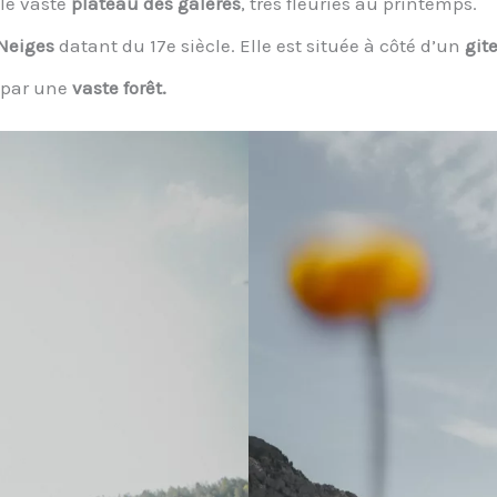
le vaste
plateau des galères
, très fleuries au printemps.
Neiges
datant du 17e siècle. Elle est située à côté d’un
git
 par une
vaste forêt.