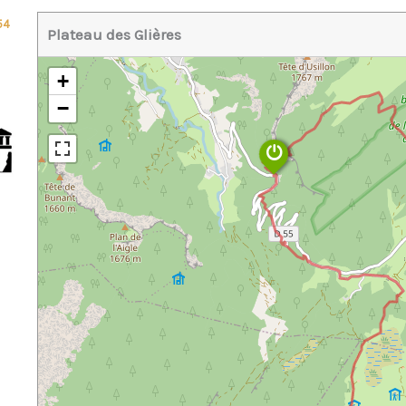
54
Plateau des Glières
+
−