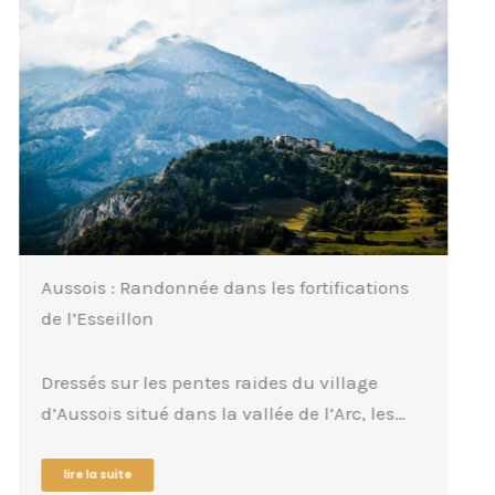
Glacier du Grand Méan : Randonnée au
cœur du Cirque des Évettes
L’impressionnant vacarme des blocs de
glace qui se cassent, s’effondrent et se
brisent, retentit de…