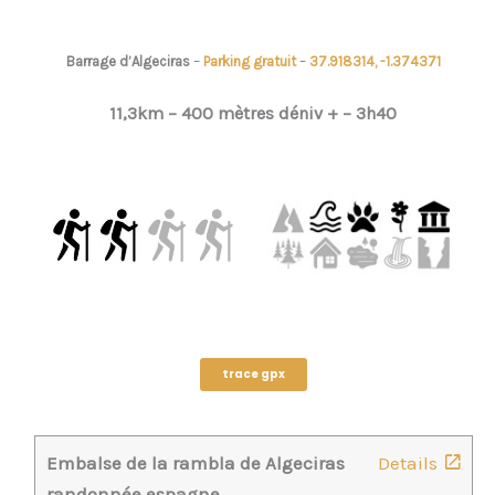
Barrage d’Algeciras
–
Parking gratuit
–
37.918314, -1.374371
11,3km –
400 mètres déniv + –
3h40
trace gpx
Embalse de la rambla de Algeciras
Details
randonnée espagne