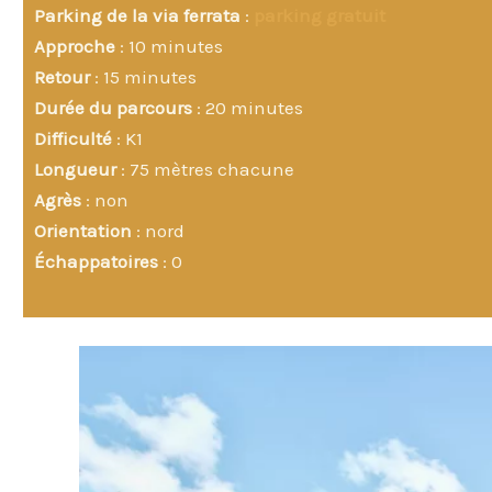
Parking de la via ferrata
:
parking gratuit
Approche
: 10 minutes
Retour
: 15 minutes
Durée du parcours
: 20 minutes
Difficulté
: K1
Longueur
: 75 mètres chacune
Agrès
: non
Orientation
: nord
Échappatoires
: 0