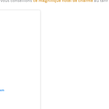
 vous conseillons
ce magnifique hôtel de charme
au tarif
ram