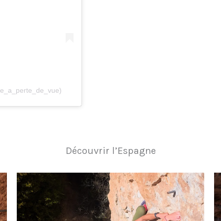
ore_a_perte_de_vue)
Découvrir l’Espagne