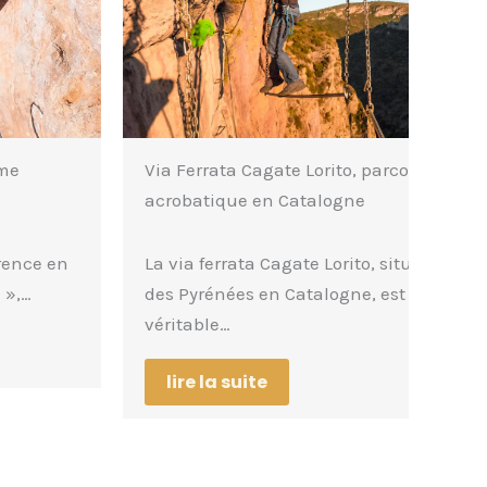
Via Ferrata Cagate Lorito, parcours
Escal
acrobatique en Catalogne
Vale
La via ferrata Cagate Lorito, située au pied
Les f
des Pyrénées en Catalogne, est un
Monte
véritable…
en…
lire la suite
lir