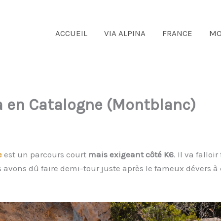
ACCUEIL
VIA ALPINA
FRANCE
MO
sa en Catalogne (Montblanc)
e
est un parcours court
mais exigeant côté K6
. Il va fallo
avons dû faire demi-tour juste après le fameux dévers à 