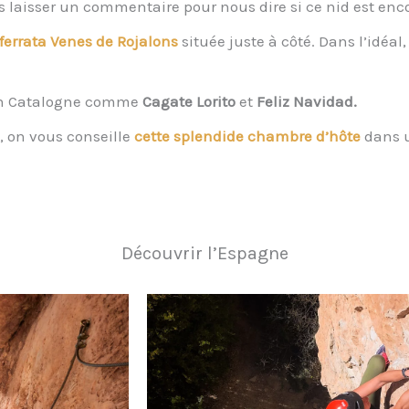
 laisser un commentaire pour nous dire si ce nid est encore
ferrata Venes de Rojalons
située juste à côté. Dans l’idéa
e en Catalogne comme
Cagate Lorito
et
Feliz Navidad.
, on vous conseille
cette splendide chambre d’hôte
dans u
Découvrir l’Espagne