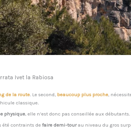
rata Ivet la Rabiosa
ng de la route
. Le second,
beaucoup plus proche
, nécessit
hicule classique.
ce physique
, elle n’est donc pas conseillée aux débutants.
s été contraints de
faire demi-tour
au niveau du gros sur