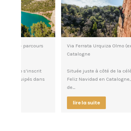
urs
Via Ferrata Urquiza Olmo (extension) en
Catalogne
it
Située juste à côté de la célèbre via ferrata
dans
Feliz Navidad en Catalogne, l’extension
de…
lire la suite