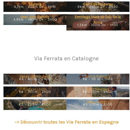
Siurana
Camí de Fragerau
4,7km – 220m D+ – 2h10
9km – 550m D+ – 3h30
Grau dels Barrots
Ermitage Mare de Déu de la
4,9km – 480m D+ – 3h00
Roca
1,5km – 100m D+ – 1h00
Via Ferrata en Catalogne
Venes de Rojalons
Ivet la Rabiosa
K4 – 400m – 2h00
K6 – 50 m – 1h00
Cagate Lorito
Feliz Navidad
K6 – 300m – 2h00
K6 – 110m – 2h00
Cast Urquiza Olmo
Urquiza Olmo
K5 – 225m – 2h00
K5 – 70m – 2h00
-> Découvrir toutes les Via Ferrata en Espagne