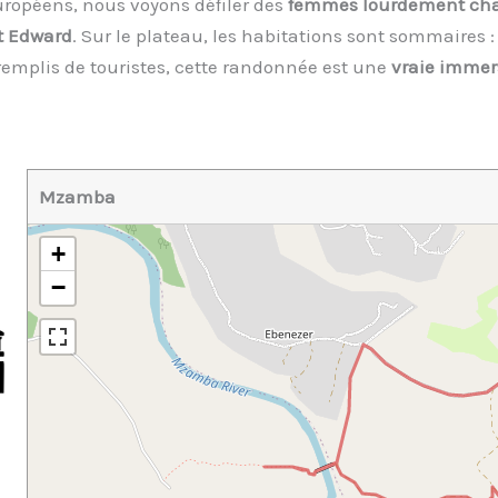
uropéens, nous voyons défiler des
femmes lourdement ch
t Edward
. Sur le plateau, les habitations sont sommaires
remplis de touristes, cette randonnée est une
vraie imme
Mzamba
+
−