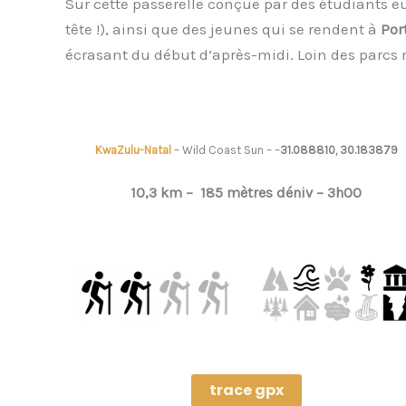
Sur cette passerelle conçue par des étudiants e
tête !), ainsi que des jeunes qui se rendent à
Por
écrasant du début d’après-midi. Loin des parcs 
KwaZulu-Natal
– Wild Coast Sun – –
31.088810, 30.183879
10,3 km –
185 mètres déniv –
3h00
trace gpx