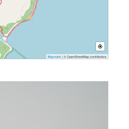
Waymark
| © OpenStreetMap contributors