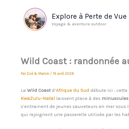
Aller
au
Explore à Perte de Vue
contenu
Voyage & aventure outdoor
Wild Coast : randonnée a
Par
Zoé & Marvin
/
19 avril 2026
La
Wild Coast
d’
Afrique du Sud
débute ici : cette
KwaZulu-Natal
laissent place à des
minuscules 
s’entrainent de jeunes sauveteurs en mer sous le
qui rejoignent une passerelle utilisée par les hab