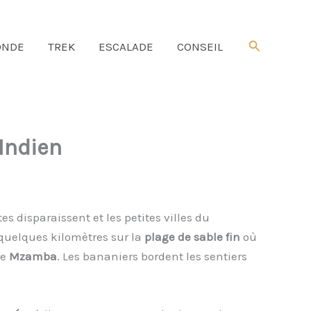
Rechercher
NDE
TREK
ESCALADE
CONSEIL
Indien
es disparaissent et les petites villes du
quelques kilomètres sur la
plage de sable fin
où
re
Mzamba
. Les bananiers bordent les sentiers