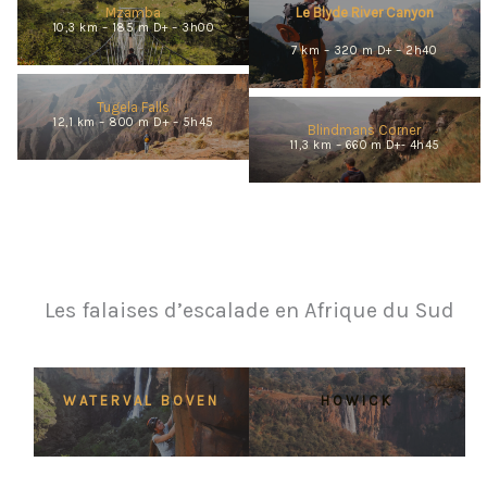
Mzamba
Le Blyde River Canyon
10,3 km – 185 m D+ – 3h00
7 km – 320 m D+ – 2h40
Tugela Falls
12,1 km – 800 m D+ – 5h45
Blindmans Corner
11,3 km – 660 m D+- 4h45
Les falaises d’escalade en Afrique du Sud
WATERVAL BOVEN
HOWICK