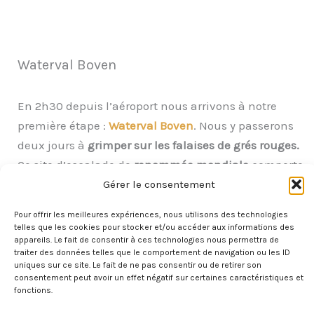
Waterval Boven
En 2h30 depuis l’aéroport nous arrivons à notre
première étape :
Waterval Boven
. Nous y passerons
deux jours à
grimper sur les falaises de grés rouges.
Ce site d’escalade de
renommée mondiale
comporte
plus de
800 voies
réparties sur plusieurs secteurs.
Gérer le consentement
L’escalade y est difficile : le rocher
très compact
offre
Pour offrir les meilleures expériences, nous utilisons des technologies
en fait peu de prises. Les
murs lisses
sont parcouru
telles que les cookies pour stocker et/ou accéder aux informations des
appareils. Le fait de consentir à ces technologies nous permettra de
de
fissures et de strates
. Ici, les prises intermédiaires
traiter des données telles que le comportement de navigation ou les ID
se font effectivement rares ! C’est donc une escalade
uniques sur ce site. Le fait de ne pas consentir ou de retirer son
consentement peut avoir un effet négatif sur certaines caractéristiques et
particulièrement éprouvante et
physique
fonctions.
nécessitant de monter les pieds très hauts !