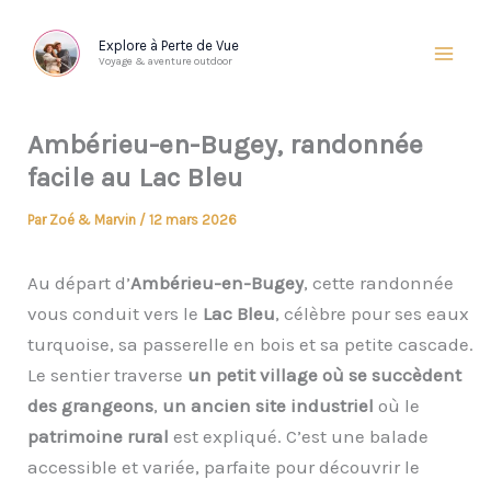
Aller
au
Explore à Perte de Vue
Voyage & aventure outdoor
contenu
Ambérieu-en-Bugey, randonnée
facile au Lac Bleu
Par
Zoé & Marvin
/
12 mars 2026
Au départ d’
Ambérieu-en-Bugey
, cette randonnée
vous conduit vers le
Lac Bleu
, célèbre pour ses eaux
turquoise, sa passerelle en bois et sa petite cascade.
Le sentier traverse
un petit village où se succèdent
des grangeons
,
un ancien site industriel
où le
patrimoine rural
est expliqué. C’est une balade
accessible et variée, parfaite pour découvrir le