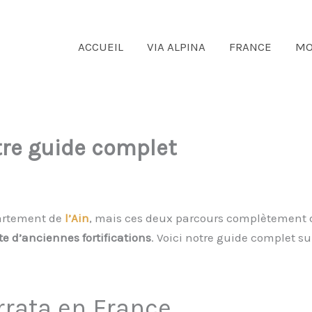
ACCUEIL
VIA ALPINA
FRANCE
MO
otre guide complet
artement de
l’Ain
, mais ces deux parcours complètement d
e d’anciennes fortifications
. Voici notre guide complet su
errata en France