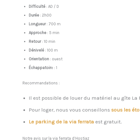
Difficulté
: AD / D
Durée
: 2h00
Longueur
: 700 m
Approche
: 5 min
Retour
: 10 min
Dénivelé
: 100 m
Orientation
: ouest
Échappatoir
e : 1
Recommandations :
Il est possible de louer du matériel au gîte La 
Pour loger, nous vous conseillons
sous les ét
Le parking de la via ferrata
est gratuit.
Notre avis sur la via ferrata d’Hostiaz