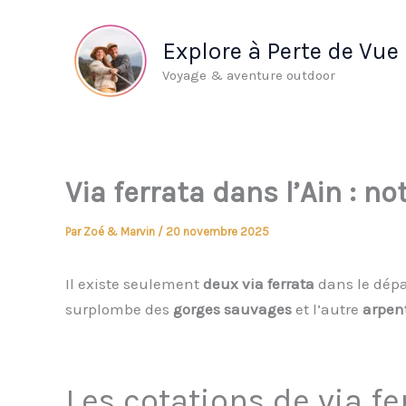
Aller
au
Explore à Perte de Vue
contenu
Voyage & aventure outdoor
Via ferrata dans l’Ain : n
Par
Zoé & Marvin
/
20 novembre 2025
Il existe seulement
deux via ferrata
dans le dép
surplombe des
gorges sauvages
et l’autre
arpent
Les cotations de via f