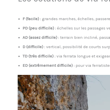
F (facile)
: grandes marches, échelles, passere
PD (peu difficile)
: échelles sur les passages v
AD (assez difficile)
: terrain bien incliné, pas
D (difficile)
: vertical, possibilité de courts su
TD (très difficile)
: via ferrata longue et exige
ED (extrêmement difficile)
: pour via ferratis