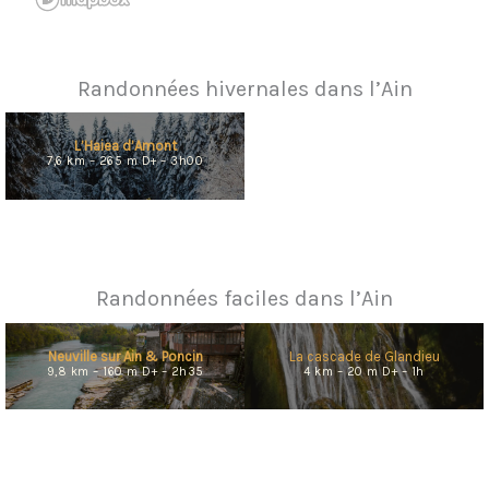
Randonnées hivernales dans l’Ain
L’Haiea d’Amont
7,6 km – 265 m D+ – 3h00
Randonnées faciles dans l’Ain
Neuville sur Ain & Poncin
La cascade de Glandieu
9,8 km – 160 m D+ – 2h35
4 km – 20 m D+ – 1h