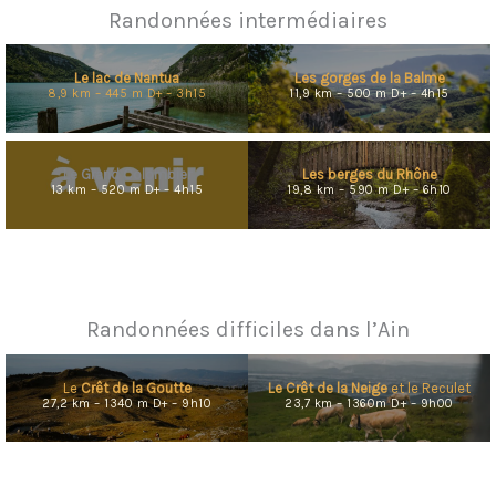
Randonnées intermédiaires
Le lac de Nantua
Les gorges de la Balme
8,9 km – 445 m D+ – 3h15
11,9 km – 500 m D+ – 4h15
Le Grand Colombier
Les berges du Rhône
13 km – 520 m D+ – 4h15
19,8 km – 590 m D+ – 6h10
Randonnées difficiles dans l’Ain
Le
Crêt de la Goutte
Le Crêt de la Neige
et le Reculet
27,2 km – 1340 m D+ – 9h10
23,7 km – 1360m D+ – 9h00