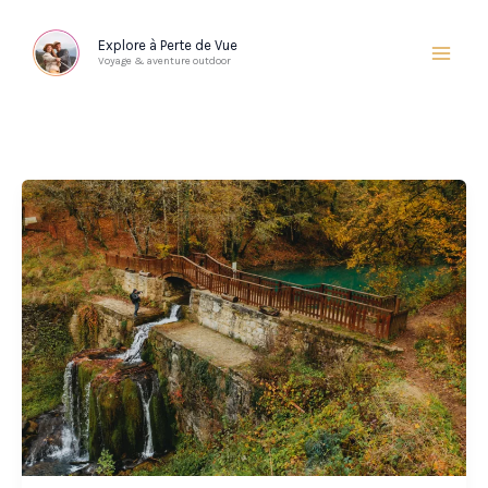
Aller
au
Explore à Perte de Vue
Voyage & aventure outdoor
contenu