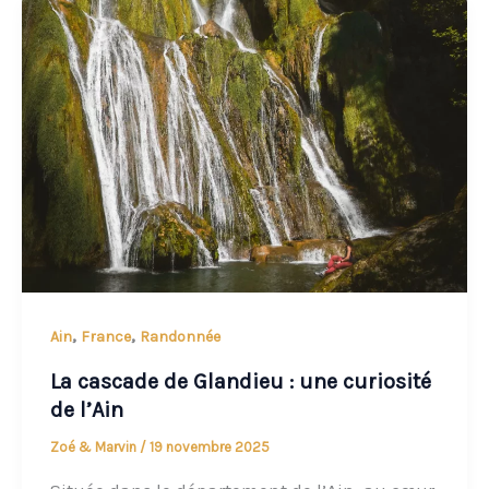
,
,
Ain
France
Randonnée
La cascade de Glandieu : une curiosité
de l’Ain
Zoé & Marvin
/
19 novembre 2025