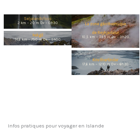
Seljalandsfoss
2 km – 20 m D+ –
0h30
La zone géothermique
de Reykjadalur
Þakgil
10,5 km – 395 m D+ – 3h20
14,6 km – 750 m D+ – 5h00
Kristínartindar
17,6 km – 1210 m D+ – 6h30
Infos pratiques pour voyager en Islande