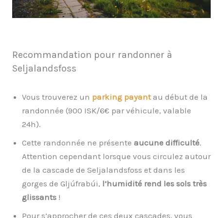
Recommandation pour randonner à
Seljalandsfoss
Vous trouverez un
parking payant
au début de la
randonnée (900 ISK/6€ par véhicule, valable
24h).
Cette randonnée ne présente
aucune difficulté
.
Attention cependant lorsque vous circulez autour
de la cascade de Seljalandsfoss et dans les
gorges de Gljúfrabúi,
l’humidité rend les sols très
glissants
!
Pour s’approcher de ces deux cascades, vous