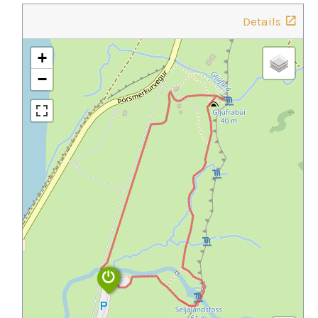
Details
+
−