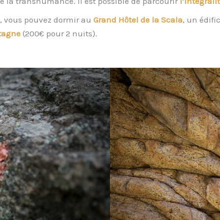
de la transhumance. Il est possible de parcourir
l’intégrali
s, vous pouvez dormir au
Grand Hôtel de la Scala
, un édif
tagne
(200€ pour 2 nuits).