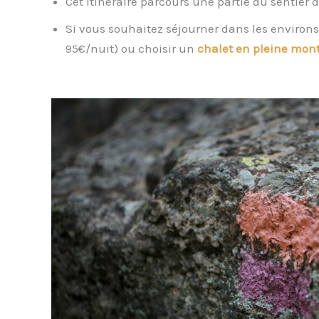
Cet itinéraire parcours une partie du sentier 
Si vous souhaitez séjourner dans les environ
95€/nuit) ou choisir un
chalet en pleine mon