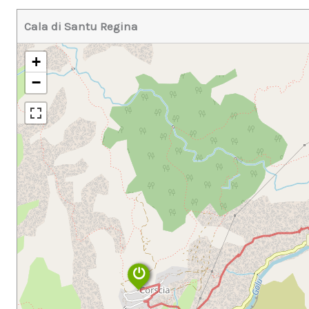
Cala di Santu Regina
+
−