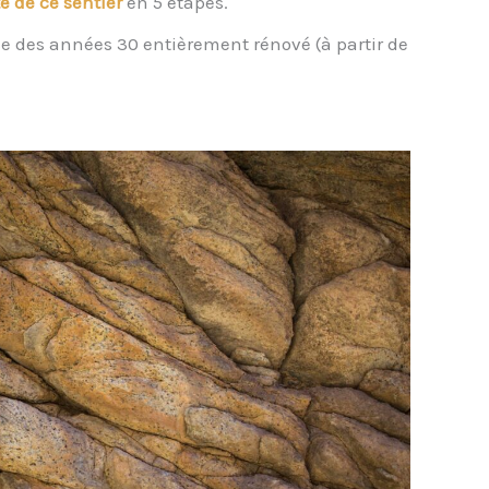
té de ce sentier
en 5 étapes.
ice des années 30 entièrement rénové (à partir de