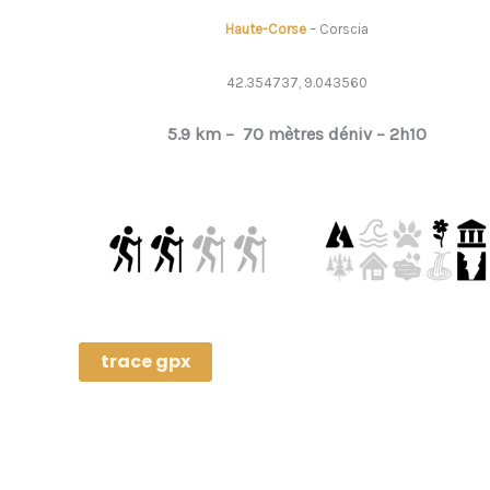
Haute-Corse
– Corscia
42.354737, 9.043560
5.9 km –
70 mètres déniv –
2h10
trace gpx