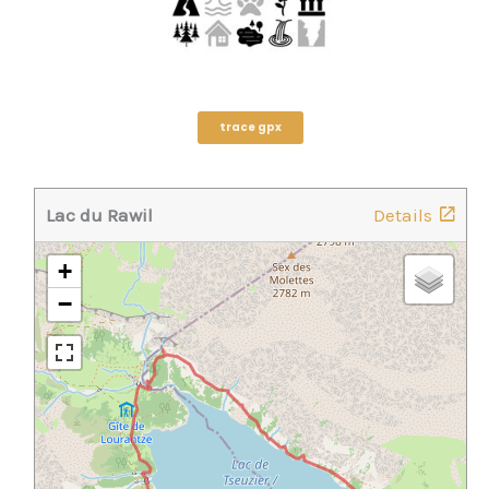
trace gpx
Lac du Rawil
Details
+
−