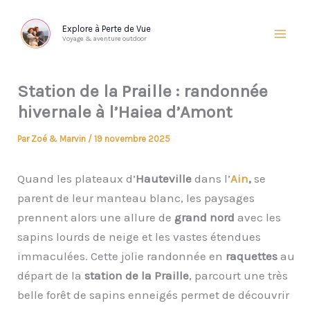
Aller
au
Explore à Perte de Vue
Voyage & aventure outdoor
contenu
Station de la Praille : randonnée
hivernale à l’Haiea d’Amont
Par
Zoé & Marvin
/
19 novembre 2025
Quand les plateaux d’
Hauteville
dans l’
Ain
,
se
parent de leur manteau blanc, les paysages
prennent alors une allure de
grand nord
avec les
sapins lourds de neige et les vastes étendues
immaculées. Cette jolie randonnée en
raquettes
au
départ de la
station de la Praille
, parcourt une très
belle forêt de sapins enneigés permet de découvrir