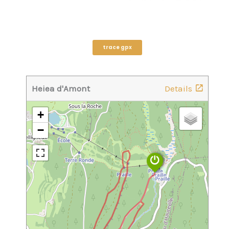
trace gpx
Heiea d'Amont
Details
+
−