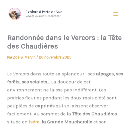
Aller
au
Explore à Perte de Vue
Voyage & aventure outdoor
contenu
Randonnée dans le Vercors : la Tête
des Chaudières
Par
Zoé & Marvin
/
20 novembre 2025
Le Vercors dans toute sa splendeur : ses
alpages, ses
forêts, ses scialets
… La douceur de cet
environnement ne laisse pas indifférent. Les
prairies fleuries pendant les doux mois d’été sont
peuplées de
caprinés
qui se laissent observer
facilement. Au sommet de la
Tête des Chaudières
située en
Isère
,
la Grande Moucherolle
et son