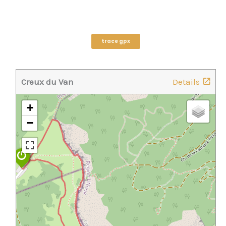
trace gpx
Creux du Van
Details
+
−