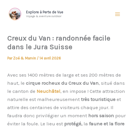
Aller
au
Explore à Perte de Vue
Voyage & aventure outdoor
contenu
Creux du Van : randonnée facile
dans le Jura Suisse
Par
Zoé & Marvin
/
14 avril 2026
Avec ses 1400 mètres de large et ses 200 mètres de
haut, le
cirque rocheux du Creux du Van
, situé dans
le canton de
Neuchâtel
, en impose ! Cette attraction
naturelle est malheureusement
très touristique
et
attire des centaines de visiteurs chaque jour. Il
faudra donc privilégier un moment
hors saison
pour
éviter la foule. Le lieu est
protégé,
la
faune et la flore