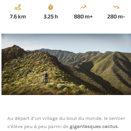
7.6
km
3.25
h
880
m+
280
m-
Au départ d’un village du bout du monde, le sentier
s’élève peu à peu parmi de
gigantesques cactus.