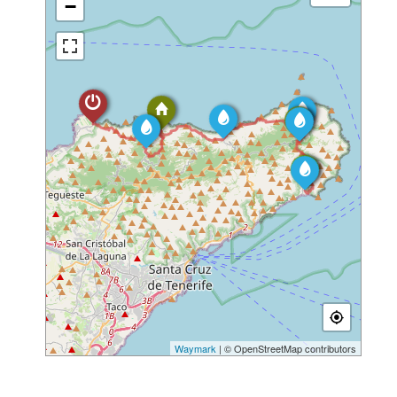
−
Waymark
| © OpenStreetMap contributors