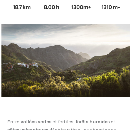
18.7
km
8.00
h
1300
m+
1310
m-
Entre
vallées vertes
et fertiles,
forêts humides
et
côtes volcaniques
déchiquetées, les chemins se