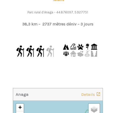
Parc rural d’Anaga – 44.876097, 5.927751
38,3 km –
2737 mètres déniv –
3 jours
Anaga
Details
+