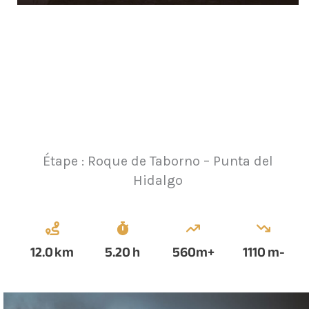
Étape : Roque de Taborno – Punta del
Hidalgo
12.0
km
5.20
h
560
m+
1110
m-