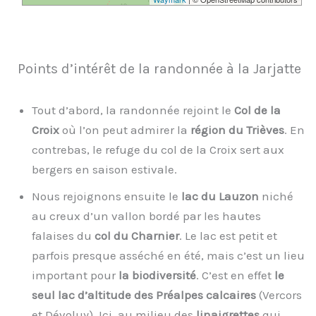
Points d’intérêt de la randonnée à la Jarjatte
Tout d’abord, la randonnée rejoint le
Col de la
Croix
où l’on peut admirer la
région du Trièves
. En
contrebas, le refuge du col de la Croix sert aux
bergers en saison estivale.
Nous rejoignons ensuite le
lac du Lauzon
niché
au creux d’un vallon bordé par les hautes
falaises du
col du Charnier
. Le lac est petit et
parfois presque asséché en été, mais c’est un lieu
important pour
la biodiversité
. C’est en effet
le
seul lac d’altitude des Préalpes calcaires
(Vercors
et Dévoluy). Ici, au milieu des
linaigrettes
qui