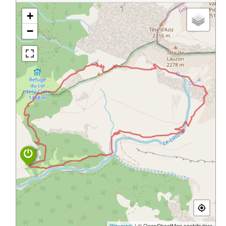
+
−
Waymark
| © OpenStreetMap contributors